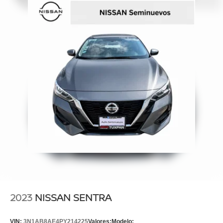
2023
NISSAN SENTRA
VIN:
3N1AB8AE4PY214225
Valores:
Modelo: