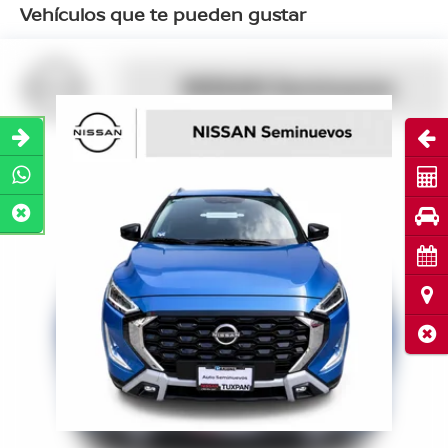
Vehículos que te pueden gustar
Abri
Cot
Pru
Cita
Ubi
Cerr