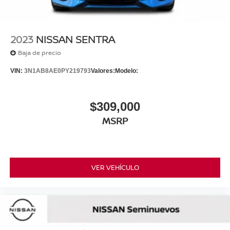
2023
NISSAN SENTRA
Baja de precio
VIN:
3N1AB8AE0PY219793
Valores:
Modelo:
$309,000
MSRP
VER VEHÍCULO