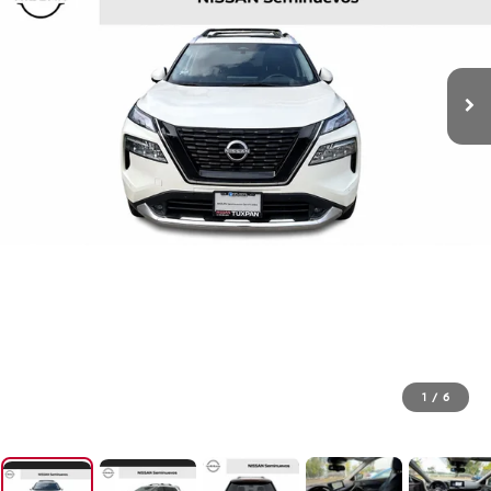
1
/
6