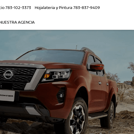
cio
783-102-3373
Hojalateria y Pintura
783-837-9409
NUESTRA AGENCIA