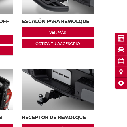
(OFF
ESCALÓN PARA REMOLQUE
VER MÁS
Cot
COTIZA TU ACCESORIO
Pru
Cita
Ubi
Cerr
S
RECEPTOR DE REMOLQUE