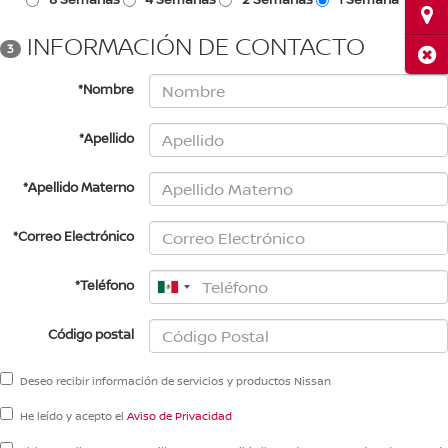
Ubi
INFORMACIÓN DE CONTACTO
3
Cerr
*Nombre
*Apellido
*Apellido Materno
*Correo Electrónico
*Teléfono
Código postal
Deseo recibir información de servicios y productos Nissan
He leído y acepto el
Aviso de Privacidad