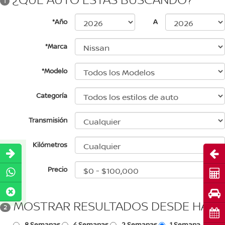
1
*Año
A
*Marca
*Modelo
Categoría
Transmisión
Kilómetros
Abri
Precio
Cot
Pru
MOSTRAR RESULTADOS DESDE HACE
2
Cita
8 Semanas
4 Semanas
2 Semanas
1 Semana