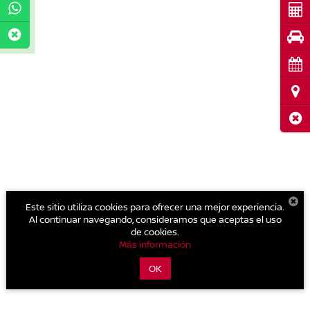
Cot
Pru
Cita
Ubi
Cerr
Este sitio utiliza cookies para ofrecer una mejor experiencia.
Al continuar navegando, consideramos que aceptas el uso
de cookies.
Más información
OK