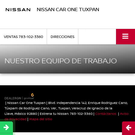
NISSAN CAR ONE TUXPAN
VENTAS
783-102-3360
DIRECCIONES
NUESTRO EQUIPO DE TRABAJO
| Nissan Car One Tuxpan
|
Blvd. Independencia 142, Enrique Rodriguez Cano,
Túxpam de Rodríguez Cano, Ver.,
Tuxpan,
Veracruz de Ignacio de la
Llave,
México
92880
| Estrena tu Nissan:
783-102-3360
|
Contáctanos
|
Aviso
de Privacidad
|
Mapa del sitio
Abri