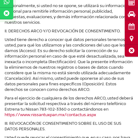
Cot
Adicionalmente, si usted no se opone, se utilizará su información
personal para remitirle información personal, publicidad,
Pru
encuestas, evaluaciones, y demás información relacionada con
nuestros servicios.
Cita
II. DERECHOS ARCO Y/O REVOCACIÓN DE CONSENTIMIENTO.
Ubi
Usted tiene derecho a conocer qué datos personales tenemos de
usted, para qué los utilizamos y las condiciones del uso que les
Cerr
damos (Acceso). Es su derecho solicitar la corrección de su
información personal en caso de que esté desactualizada, sea
inexacta o incompleta (Rectificación). Que la presente información
la eliminemos de nuestros registros o bases de datos cuando
considere que la misma no está siendo utilizada adecuadamente
(Cancelación). Así mismo, usted puede oponerse al uso de sus
datos personales para fines específicos (Oposición). Estos
derechos se conocen como derechos ARCO.
Para el ejercicio de cualquiera de los derechos ARCO, usted deberá
presentar la solicitud respectiva a través del número telefónico
Estrena tu Nissan
783-102-3360
o contactándonos en
https://www.nissantuxpan.mx/contactus.aspx
III. REVOCACIÓN DE CONSENTIMIENTO SOBRE EL USO DE SUS
DATOS PERSONALES.
Usted puede revocar el consentimiento que, en su caso, nos haya