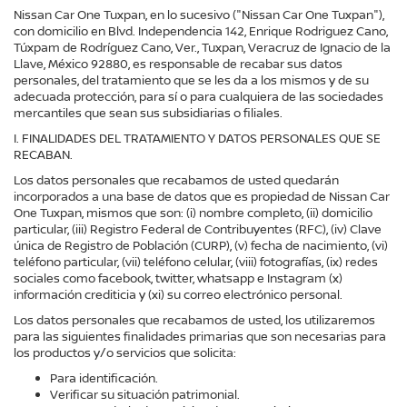
Nissan Car One Tuxpan, en lo sucesivo ("Nissan Car One Tuxpan"),
con domicilio en Blvd. Independencia 142, Enrique Rodriguez Cano,
Túxpam de Rodríguez Cano, Ver., Tuxpan, Veracruz de Ignacio de la
Llave, México 92880, es responsable de recabar sus datos
personales, del tratamiento que se les da a los mismos y de su
adecuada protección, para sí o para cualquiera de las sociedades
mercantiles que sean sus subsidiarias o filiales.
I. FINALIDADES DEL TRATAMIENTO Y DATOS PERSONALES QUE SE
RECABAN.
Los datos personales que recabamos de usted quedarán
incorporados a una base de datos que es propiedad de Nissan Car
One Tuxpan, mismos que son: (i) nombre completo, (ii) domicilio
particular, (iii) Registro Federal de Contribuyentes (RFC), (iv) Clave
única de Registro de Población (CURP), (v) fecha de nacimiento, (vi)
teléfono particular, (vii) teléfono celular, (viii) fotografías, (ix) redes
sociales como facebook, twitter, whatsapp e Instagram (x)
información crediticia y (xi) su correo electrónico personal.
Los datos personales que recabamos de usted, los utilizaremos
para las siguientes finalidades primarias que son necesarias para
los productos y/o servicios que solicita:
Para identificación.
Verificar su situación patrimonial.