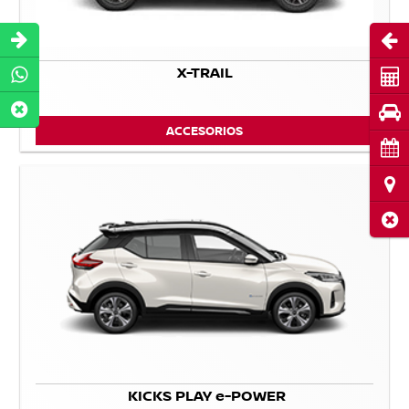
Abri
X-TRAIL
Cot
Pru
ACCESORIOS
Cita
Ubi
Cerr
KICKS PLAY e-POWER