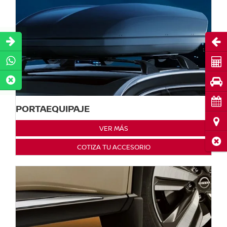
Abri
Cot
Pru
Cita
PORTAEQUIPAJE
Ubi
VER MÁS
Cerr
COTIZA TU ACCESORIO