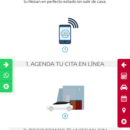
tu Nissan en perfecto estado sin salir de casa.
1. AGENDA TU CITA EN LÍNEA
Abri
Cot
Pru
Cita
Ubi
Cerr