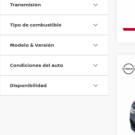
1.5L,
Transmisión
AUT 
Precio
VIN:
J
O
Tipo de combustible
628 
Modelo & Versión
Co
202
Condiciones del auto
ADVA
4 PU
Disponibilidad
Precio
VIN:
3
23,3
O