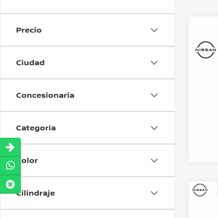
Precio
Co
202
TREN
PUER
Ciudad
Baja
Precio
VIN:
L
O
Concesionaria
13,5
Categoría
Color
Cilindraje
Co
202
POW