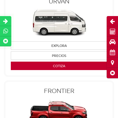
URVAN
Abri
Cot
Pru
EXPLORA
Cita
PRECIOS
Ubi
COTIZA
Cerr
FRONTIER