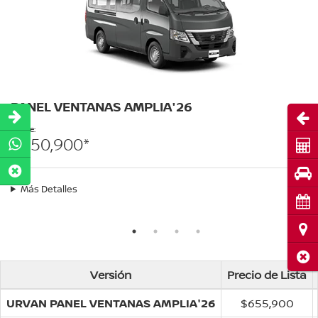
PANEL VENTANAS AMPLIA'26
Abri
Desde:
$550,900*
Cot
Pru
Más Detalles
Cita
Ubi
Cerr
Versión
Precio de Lista
URVAN PANEL VENTANAS AMPLIA'26
$655,900