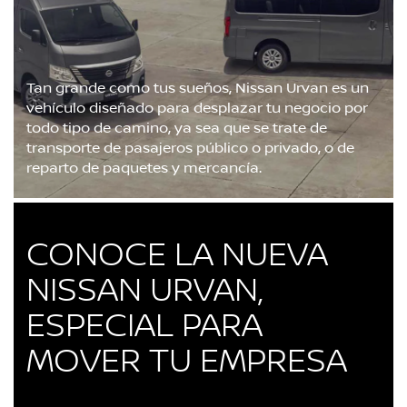
Tan grande como tus sueños, Nissan Urvan es un
vehículo diseñado para desplazar tu negocio por
todo tipo de camino, ya sea que se trate de
transporte de pasajeros público o privado, o de
reparto de paquetes y mercancía.
CONOCE LA NUEVA
NISSAN URVAN,
ESPECIAL PARA
MOVER TU EMPRESA