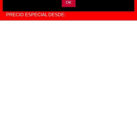
OK
Motor
Potencia
Torque
PRECIO ESPECIAL DESDE:
$309,990
COTÍZALO
COMPARADOR DE
VERSIONES Y PRECIOS