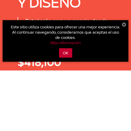
Y DISEÑO
Estrénalo con un precio desde
$418,100 M.N.
Este sitio utiliza cookies para ofrecer una mejor experiencia.
Al continuar navegando, consideramos que aceptas el uso
2.0L
145 HP
145 lb-pie
de cookies.
Más información
Motor
Potencia
Torque
PRECIO ESPECIAL DESDE:
OK
$418,100
DESCARGA EL
COTÍZALO
CATÁLOGO
COMPARADOR DE