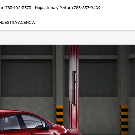
cio
783-102-3373
Hojalateria y Pintura
783-837-9409
NUESTRA AGENCIA