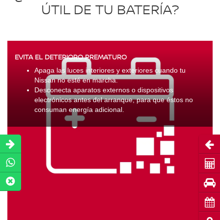
ÚTIL DE TU BATERÍA?
EVITA EL DETERIORO PREMATURO
Apaga las luces interiores y exteriores cuando tu
Nissan no esté en marcha.
Desconecta aparatos externos o dispositivos
electrónicos antes del arranque, para que éstos no
consuman energía adicional.
Abri
Coti
Pru
Cita