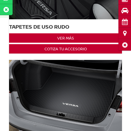
Pru
Cita
TAPETES DE USO RUDO
Ubi
VER MÁS
Cerr
COTIZA TU ACCESORIO