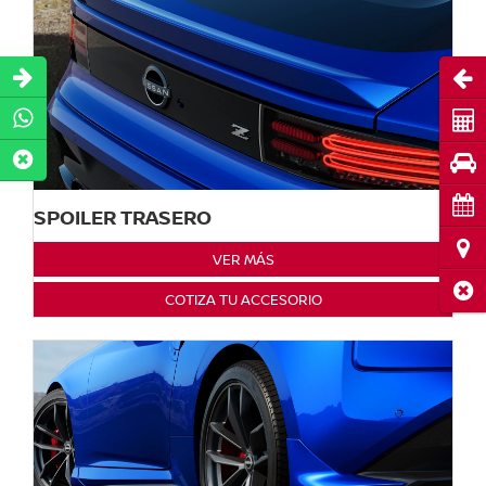
Abri
Cot
Pru
Cita
SPOILER TRASERO
Ubi
VER MÁS
Cerr
COTIZA TU ACCESORIO