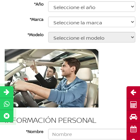
*Año
*Marca
*Modelo
Abri
Cot
Pru
INFORMACIÓN PERSONAL
Cita
*Nombre