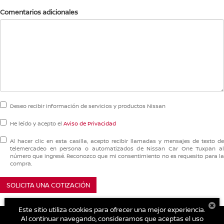
Comentarios adicionales
Deseo recibir información de servicios y productos Nissan
He leído y acepto el
Aviso de Privacidad
Al hacer clic en esta casilla, acepto recibir llamadas y mensajes de texto de
telemercadeo en persona o automatizados de Nissan Car One Tuxpan al
número que ingresé. Reconozco que mi consentimiento no es requesito para la
compra.
SOLICITA UNA COTIZACIÓN
Este sitio utiliza cookies para ofrecer una mejor experiencia.
Al continuar navegando, consideramos que aceptas el uso