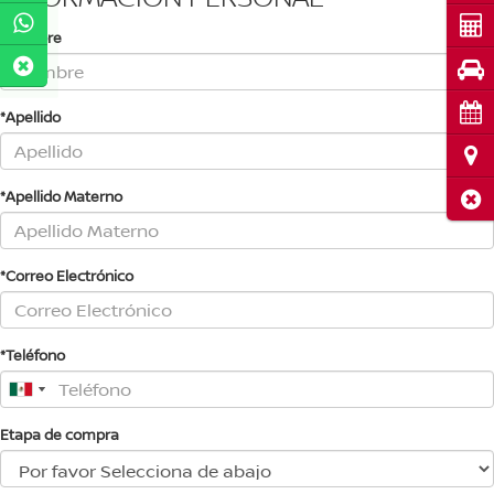
Cot
*Nombre
Pru
Cita
*Apellido
Ubi
*Apellido Materno
Cerr
*Correo Electrónico
*Teléfono
Etapa de compra