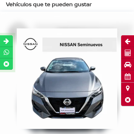
Vehículos que te pueden gustar
Abri
Cot
Pru
Cita
Ubi
Cerr