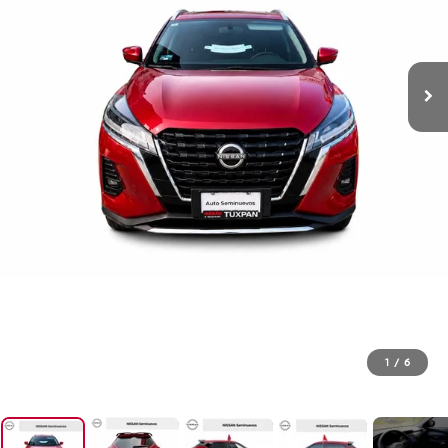
1
/
6