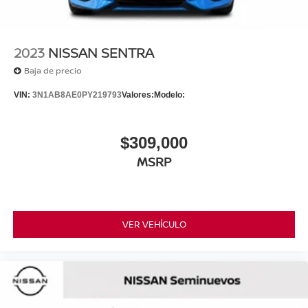
2023
NISSAN SENTRA
Baja de precio
VIN:
3N1AB8AE0PY219793
Valores:
Modelo:
$309,000
MSRP
VER VEHÍCULO