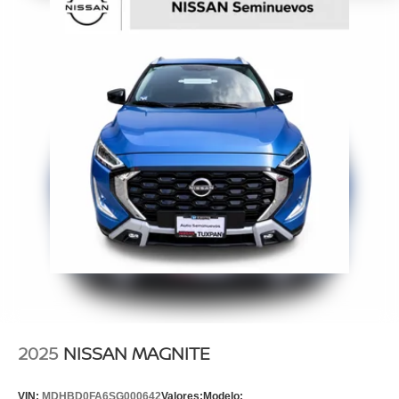
2025
NISSAN MAGNITE
VIN:
MDHBD0FA6SG000642
Valores:
Modelo: