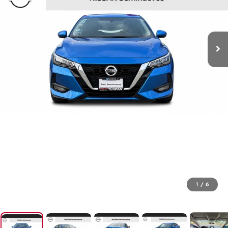
1
/
6