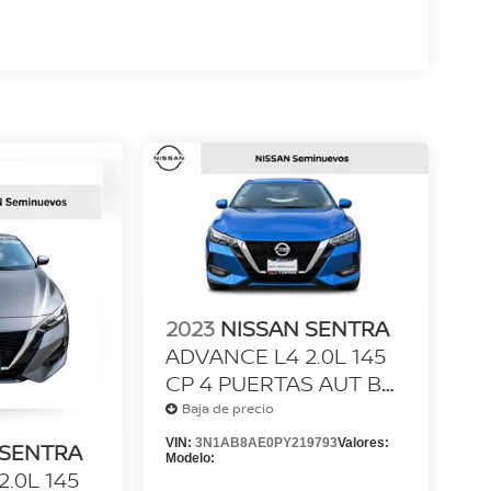
2023
NISSAN SENTRA
ADVANCE L4 2.0L 145
CP 4 PUERTAS AUT BA
AA
Baja de precio
VIN:
3N1AB8AE0PY219793
Valores:
 SENTRA
Modelo:
.0L 145