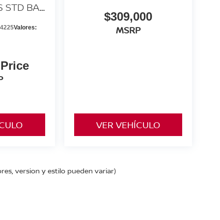
S STD BA
$309,000
MSRP
4225
Valores:
 Price
P
ÍCULO
VER VEHÍCULO
res, version y estilo pueden variar)