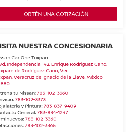
OBTÉN UNA COTIZACIÓN
ISITA NUESTRA CONCESIONARIA
issan Car One Tuxpan
vd. Independencia 142, Enrique Rodriguez Cano,
xpam de Rodríguez Cano, Ver.
uxpan
,
Veracruz de Ignacio de la Llave
, México
2880
trena tu Nissan:
783-102-3360
rvicio:
783-102-3373
jalateria y Pintura:
783-837-9409
ntacto General:
783-834-1247
eminuevos:
783-102-3360
facciones:
783-102-3365