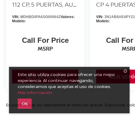
112 CP, 5 PUERTAS, AUT
CP 4 PUERTA
CVT
AA
VIN:
MDHBD0FA6SG000642
Valores:
VIN:
3N1AB8AE4PY21
Modelo:
Modelo:
Call For Price
Call For
MSRP
MSR
Este sitio utiliza cookies para ofrecer una mejor
VER VEHÍCULO
VER VEH
experiencia. Al continuar navegando,
consideramos que aceptas el uso de cookies.
Más información
OK
Es posible que no represente el vehiculo actual. (Opciones, colo