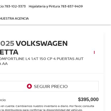
cio
783-102-3373
Hojalateria y Pintura
783-837-9409
NUESTRA AGENCIA
2025
VOLKSWAGEN
JETTA
OMFORTLINE L4 1.4T 150 CP 4 PUERTAS AUT
A AA
$395,000
ecio:
 en cuenta: Cambiamos nuestro inventario a diario. Por favor, consulta
 la distribuidora para confirmar la disponibilidad del vehículo.