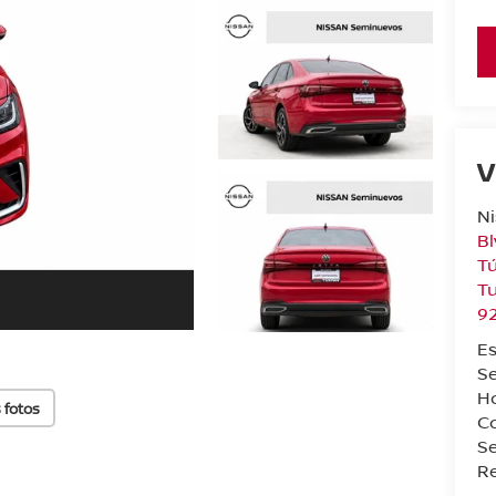
V
N
Bl
Tú
T
9
Es
Se
Ho
 fotos
Co
S
Re