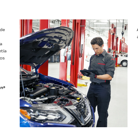
 de
ía
ntía
los
an®