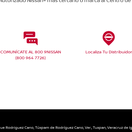
r Autorizado Nissan® más cercano o marca al Centro de 
COMUNÍCATE AL 800 9NISSAN
Localiza Tu Distribuido
(800 964 7726)
que Rodriguez Cano, Túxpam de Rodríguez Cano, Ver.,
Tuxpan,
Veracruz de Ig