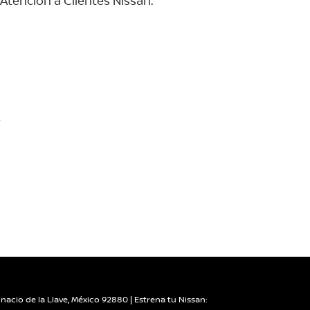
Atención a Clientes Nissan.
r
nacio de la Llave,
México
92880
| Estrena tu Nissan: