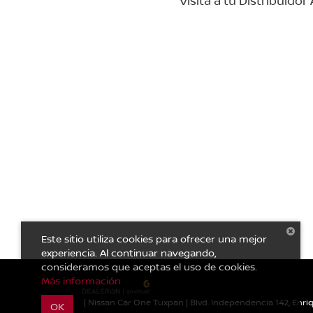
Visita a tu Distribuido
Este sitio utiliza cookies para ofrecer una mejor
experiencia. Al continuar navegando,
consideramos que aceptas el uso de cookies.
Más información
| Nissan Car One Tuxpan
|
Blvd. Independencia 142, Enri
OK