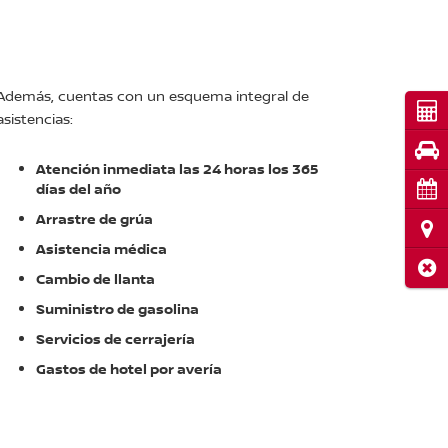
Además, cuentas con un esquema integral de
Cot
asistencias:
Pru
Atención inmediata las 24 horas los 365
Cita
días del año
Arrastre de grúa
Ubi
Asistencia médica
Cerr
Cambio de llanta
Suministro de gasolina
Servicios de cerrajería
Gastos de hotel por avería