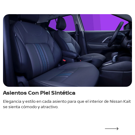
Asientos Con Piel Sintética
C
e
Elegancia y estilo en cada asiento para que el interior de Nissan Kait
C
se sienta cómodo y atractivo.
N